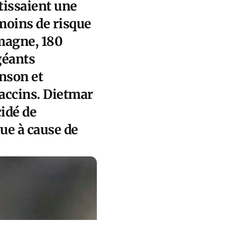
ntissaient une
moins de risque
magne, 180
géants
nson et
vaccins. Dietmar
cidé de
ue à cause de