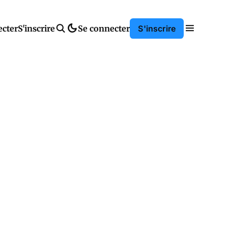
ecter
S'inscrire
Se connecter
S'inscrire