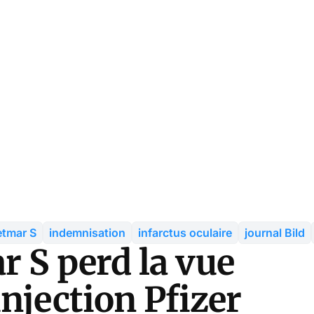
etmar S
indemnisation
infarctus oculaire
journal Bild
r S perd la vue
njection Pfizer