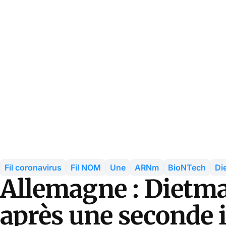
Fil coronavirus
Fil NOM
Une
ARNm
BioNTech
Di
Allemagne : Dietma
après une seconde i