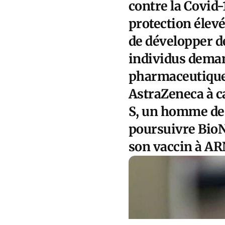
contre la Covid-
protection élev
de développer d
individus dema
pharmaceutique
AstraZeneca à c
S, un homme de 
poursuivre BioN
son vaccin à A