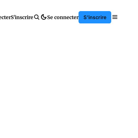
ecter
S'inscrire
Se connecter
S'inscrire