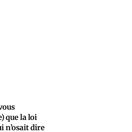
 vous
e
) que la loi
i n’osait dire