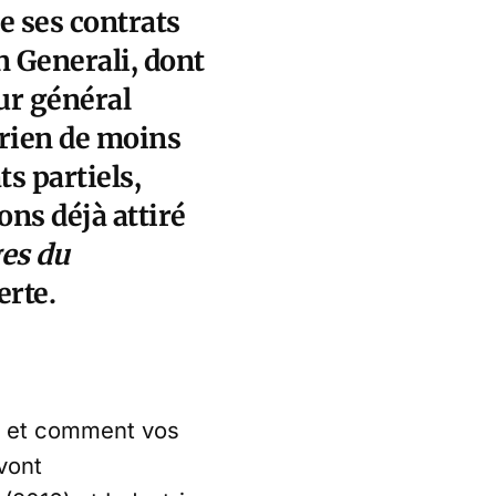
de ses contrats
en Generali, dont
eur général
 rien de moins
ts partiels,
ons déjà attiré
ges du
erte
.
i et comment vos
vont