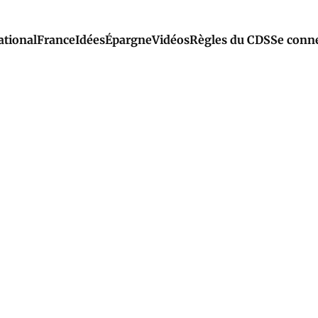
ational
France
Idées
Épargne
Vidéos
Règles du CDS
Se conn