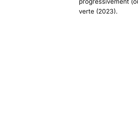
progressivement (ou 
verte (2023).
Notre dossier de ré
Placement s
baromètre 
En savoir plus :
http
Partager cet article
Écrit par