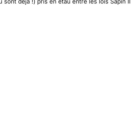
sont déjà !) pris en étau entre les lois Sapin II
férence sur ce thème :
écessionniste : l’assurance-vie et 
de l’épargne
s://samarie-cie.fr