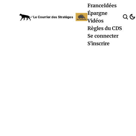
France
Idées
Épargne
Vidéos
Règles du CDS
Se connecter
S'inscrire