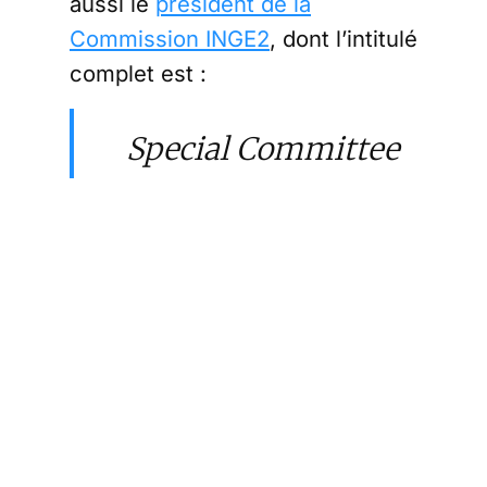
aussi le
président de la
Commission INGE2
, dont l’intitulé
complet est :
Special Committee
on Foreign
Interference in all
Democratic
Processes in the
European Union,
including
Disinformation