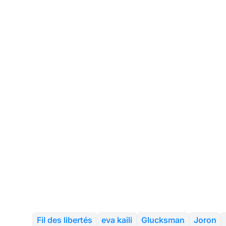
Fil des libertés
eva kaili
Glucksman
Joron