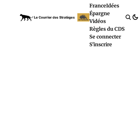
France
Idées
Épargne
Vidéos
Règles du CDS
Se connecter
S'inscrire