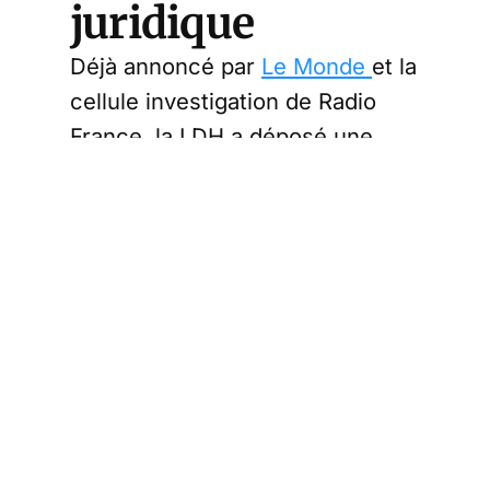
juridique
Déjà annoncé par
Le Monde
et la
cellule investigation de Radio
France, la LDH a déposé une
plainte contre Apple.
L’association a confirmé cette
information vendredi. Elle
accuse la marque à la pomme de
« violation de l’intimité de la vie
privée à travers des
enregistrements non consentis »
réalisés par l’assistant vocal Siri,
de traitement illicite des
données personnelles et de