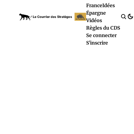
France
Idées
Épargne
Vidéos
Règles du CDS
Se connecter
S'inscrire