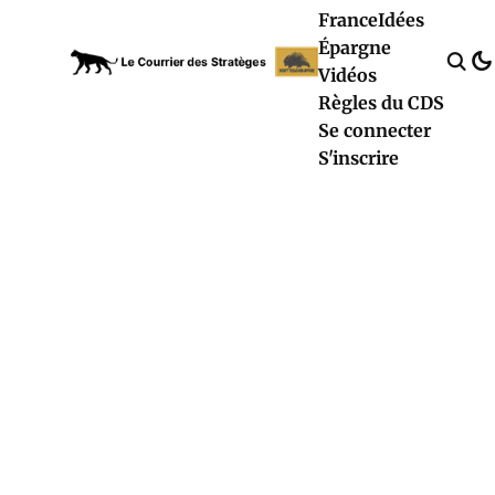
France
Idées
Épargne
Vidéos
Règles du CDS
Se connecter
S'inscrire