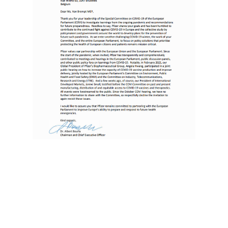
Comme on le voit dans ce
courrier signé par Albert Bourla
lui-même, le PDG de Pfizer
refuse de se rendre à Bruxelles
pour être auditionné par les