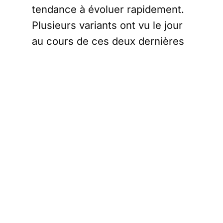
tendance à évoluer rapidement.
Plusieurs variants ont vu le jour
au cours de ces deux dernières
années. À travers une
étude
, des
chercheurs israéliens ont décidé
d’identifier leur origine.
Les patients
dotés d’un
système
immunitaire
affaibli comme
responsables