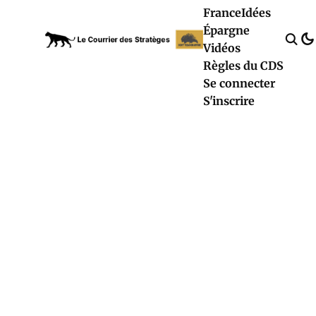
France
Idées
Épargne
Vidéos
Règles du CDS
Se connecter
S'inscrire