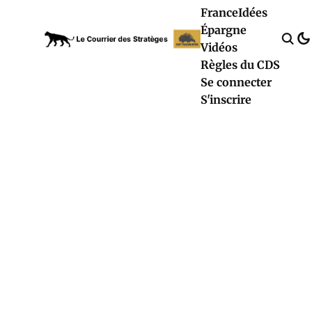
France
Idées
Épargne
Vidéos
Règles du CDS
Se connecter
S'inscrire