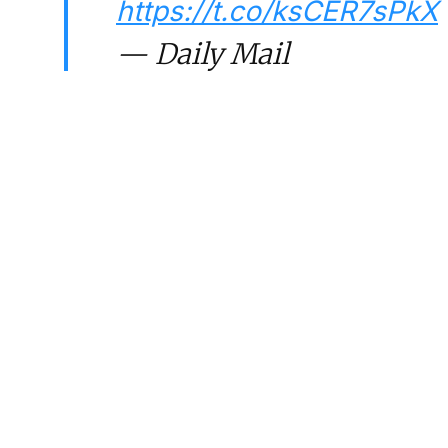
https://t.co/ksCER7sPkX
— Daily Mail
Celebrity
(@DailyMailCeleb)
March 14, 2023
Cet article est
réservé aux abonnés
S'abonner
Vous avez déjà un compte ?