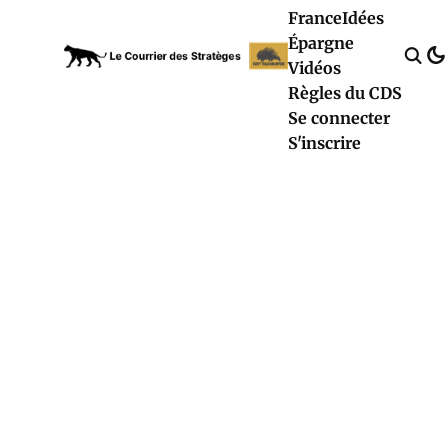
France
Idées
Épargne
Vidéos
Règles du CDS
Se connecter
S'inscrire