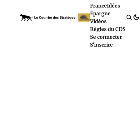
France
Idées
Épargne
Vidéos
Règles du CDS
Se connecter
S'inscrire