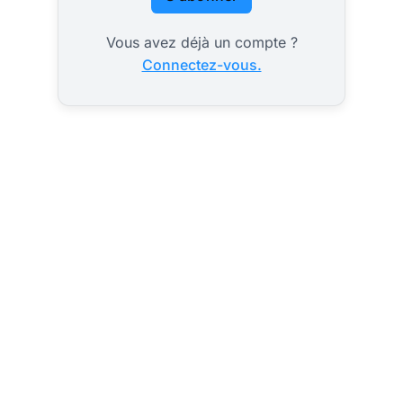
Vous avez déjà un compte ?
Connectez-vous.
2027 ? les
indécis feront
le nouveau
58 % des Français ne