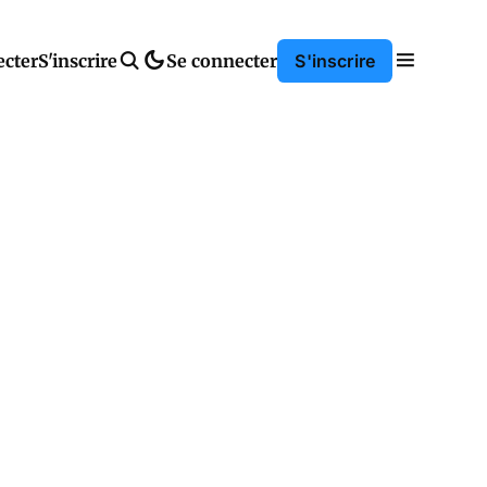
ecter
S'inscrire
Se connecter
S'inscrire