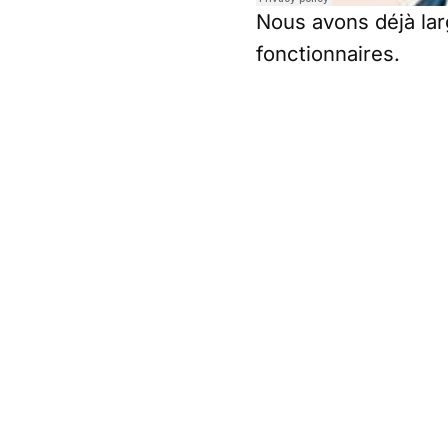
Nous avons déjà lar
fonctionnaires.
Nous avons notamm
fourni
des recours-
récapitulé
les straté
détaillé le droit de 
Et bien d’autres enc
Pour éclairer la la
récapitulé les grand
sur la fiction d’une
sur l’articulation e
Partager cet article
Écrit par