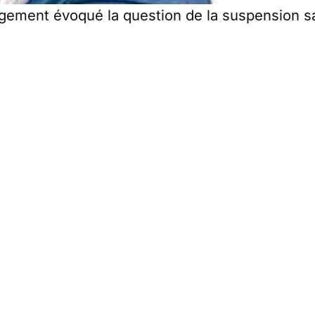
gement évoqué la question de la suspension s
ent :
types pour des référés
devant le tribunal admini
gies à tenir
selon les cas de figure,
la suspension
dans la fonction publique.
ore.
nterne de certains avocats que nous avons inte
s points à retenir :
 suspension sans traitement qui ne serait pas u
ntre suspension et arrêt maladie.