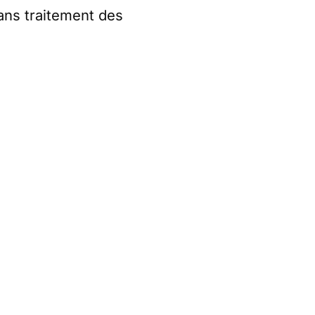
ans traitement des
stratif,
rrogé, nous avons
ne sanction