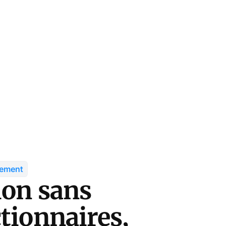
tement
ion sans
tionnaires,