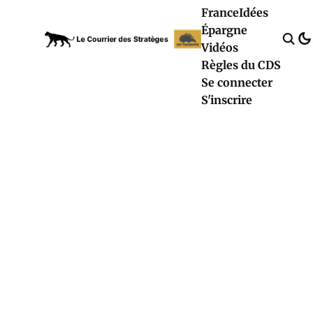
France
Idées
Épargne
Vidéos
Règles du CDS
Se connecter
S'inscrire