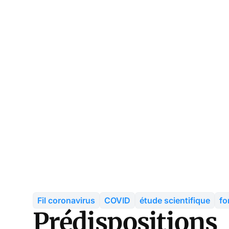
Fil coronavirus
COVID
étude scientifique
fo
Prédispositions