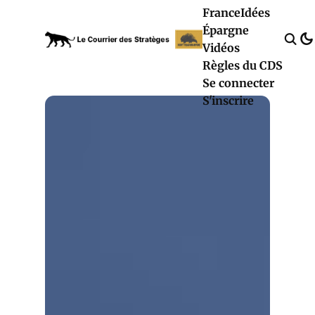
France
Idées
Épargne
Vidéos
Règles du CDS
Se connecter
S'inscrire