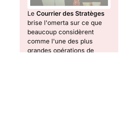
Le 
Courrier des Stratèges
brise l'omerta sur ce que 
beaucoup considèrent 
comme l'une des plus 
grandes opérations de 
kompromat
 (chantage par 
le dossier) du siècle.
Pourquoi Jeffrey Epstein, 
"actif stratégique" protégé 
par une impunité quasi-
magique, recevait-il l'élite 
mondiale dans des 
résidences truffées de 