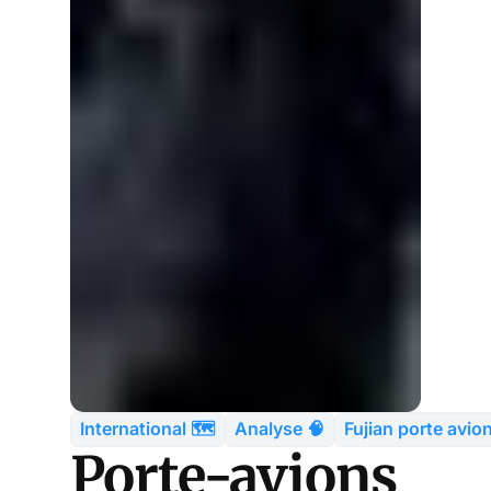
International 🗺️
Analyse 🧠
Fujian porte avio
Porte-avions