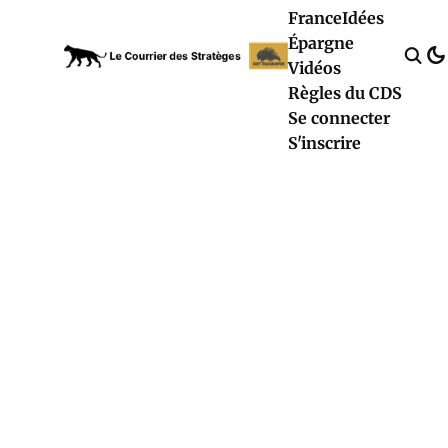
France
Idées
Épargne
Vidéos
Règles du CDS
Se connecter
S'inscrire