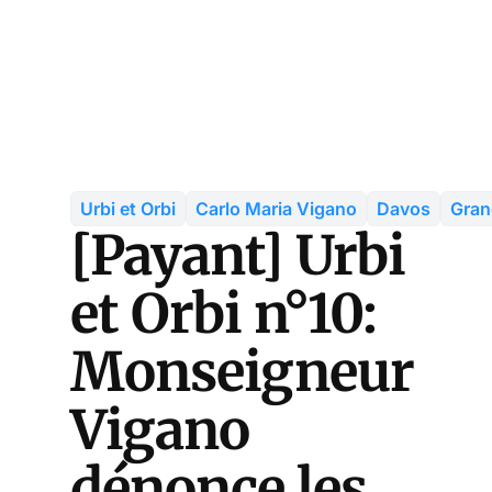
Urbi et Orbi
Carlo Maria Vigano
Davos
Gran
[Payant] Urbi
et Orbi n°10:
Monseigneur
Vigano
dénonce les