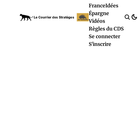
France
Idées
Épargne
Vidéos
Règles du CDS
Se connecter
S'inscrire