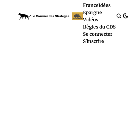
France
Idées
Épargne
Vidéos
Règles du CDS
Se connecter
S'inscrire