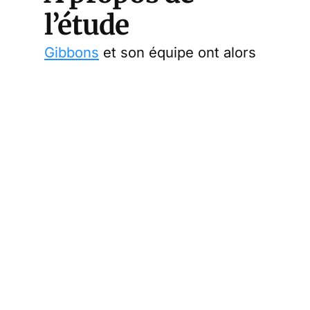
l’étude
Gibbons
et son équipe ont alors
voulu savoir si le fait de prendre
des
suppléments de vitamine D
par voie orale pouvait offrir une
meilleure protection contre le
Covid-19. Voilà pourquoi, ils ont
lancé cette étude. Les
chercheurs ont utilisé les
données de santé des vétérans
du système VA, afin d’identifier
les patients qui ont pris des
suppléments en vitamine D2 ou