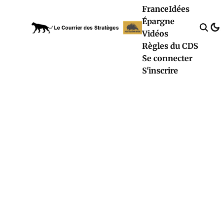
France
Idées
Épargne
Vidéos
Règles du CDS
Se connecter
S'inscrire