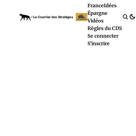
France
Idées
Épargne
Vidéos
Règles du CDS
Se connecter
S'inscrire