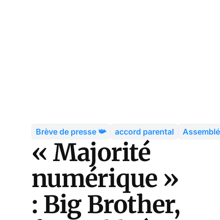
Brève de presse 📯
accord parental
Assemblé
« Majorité
numérique »
: Big Brother,