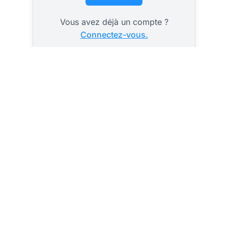
Vous avez déjà un compte ?
Connectez-vous.
Des
signalements
d'enfants en
Dix-neuf procédures
pénales et signalements