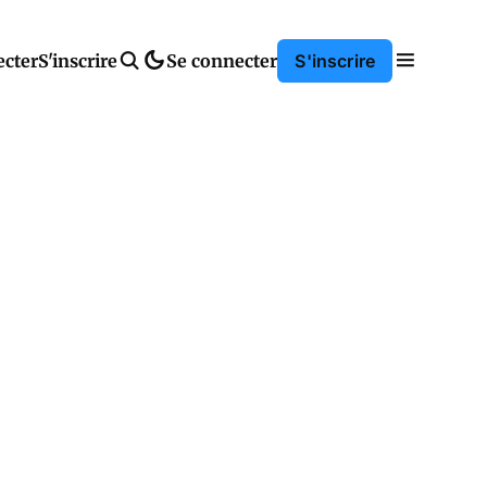
ecter
S'inscrire
Se connecter
S'inscrire