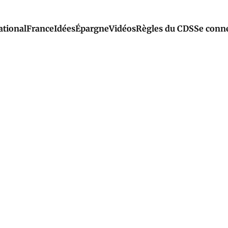
ational
France
Idées
Épargne
Vidéos
Règles du CDS
Se conn