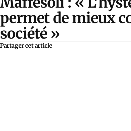
Maffesoli : « L’hyst
permet de mieux co
société »
Partager cet article