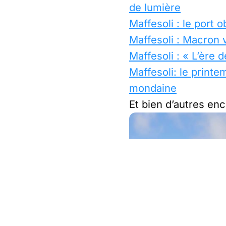
de lumière
Maffesoli : le port o
Maffesoli : Macron 
Maffesoli : « L’ère 
Maffesoli: le printe
mondaine
Et bien d’autres e