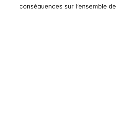
conséquences sur l’ensemble de
la population et
l’économie du
pays
.
Réémergence
des cas suscite
l’inquiétude des
habitants
La Chine enregistre actuellement
une hausse des cas d’infections
au Covid-19. Selon
Reuters
, la
capitale de la province de
Guangdong, Guangzhou, est