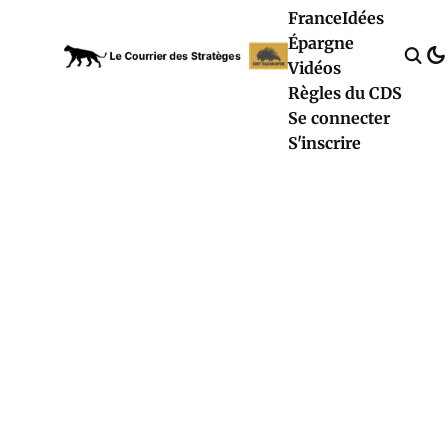
France
Idées
Épargne
Vidéos
Règles du CDS
Se connecter
S'inscrire