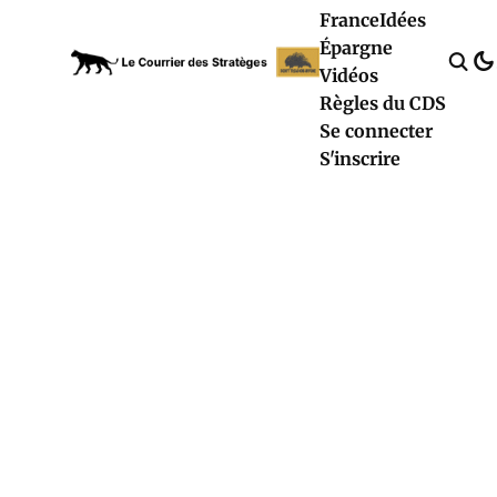
France
Idées
Épargne
Vidéos
Règles du CDS
Se connecter
S'inscrire