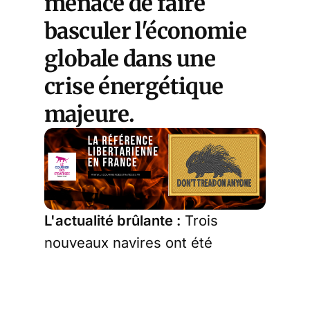
menace de faire
basculer l'économie
globale dans une
crise énergétique
majeure.
L'actualité brûlante :
Trois
nouveaux navires ont été
attaqués aujourd'hui. Le vraquier
thaïlandais
Mayuree Naree
est
en flammes au nord d'Oman