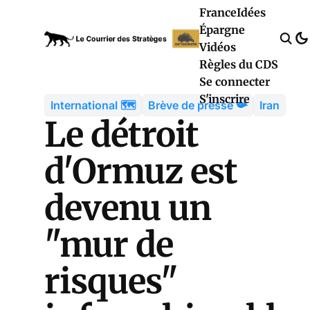
France
Idées
Épargne
Vidéos
Règles du CDS
Se connecter
S'inscrire
International 🗺️
Brève de presse 📯
Iran
Le détroit
d'Ormuz est
devenu un
"mur de
risques"