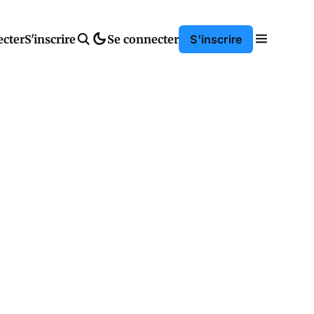
ecter
S'inscrire
Se connecter
S'inscrire