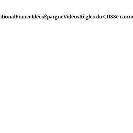
ational
France
Idées
Épargne
Vidéos
Règles du CDS
Se conn