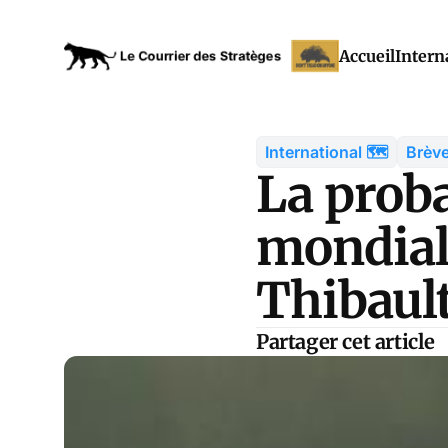
Accueil
Intern
International 🗺️
Brève
La proba
mondiale
Thibaul
Partager cet article