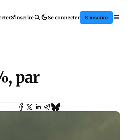
ecter
S'inscrire
Se connecter
S'inscrire
%, par