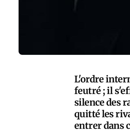
L'ordre inte
feutré ; il s'
silence des 
quitté les ri
entrer dans c