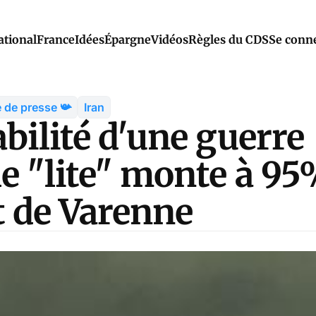
ational
France
Idées
Épargne
Vidéos
Règles du CDS
Se conn
 de presse 📯
Iran
bilité d'une guerre
 "lite" monte à 95
t de Varenne