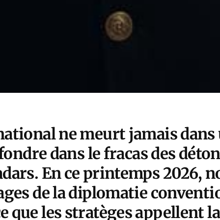
rnational ne meurt jamais dans 
effondre dans le fracas des déton
radars. En ce printemps 2026, 
vages de la diplomatie convent
e que les stratèges appellent la