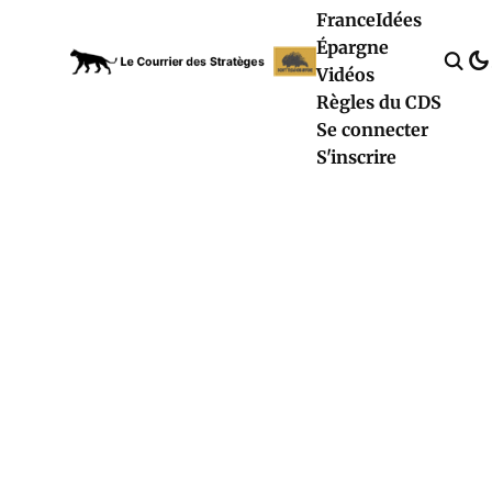
France
Idées
Épargne
Vidéos
Règles du CDS
Se connecter
S'inscrire