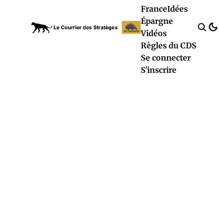
France
Idées
Épargne
Vidéos
Règles du CDS
Se connecter
S'inscrire