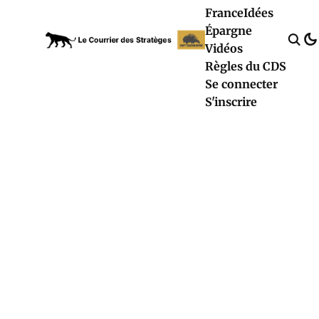
France
Idées
Épargne
Vidéos
Règles du CDS
Se connecter
S'inscrire