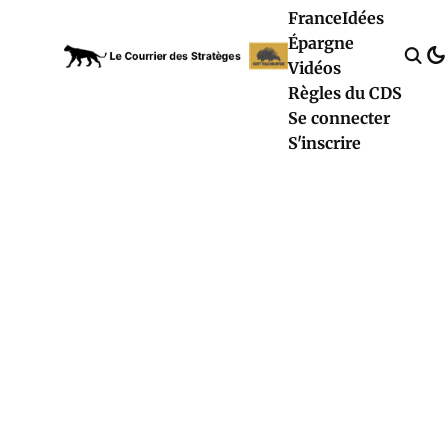
France
Idées
Épargne
Vidéos
Règles du CDS
Se connecter
S'inscrire