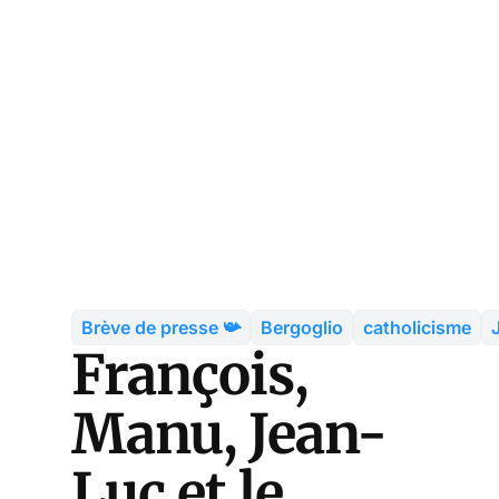
Brève de presse 📯
Bergoglio
catholicisme
François,
Manu, Jean-
Luc et le