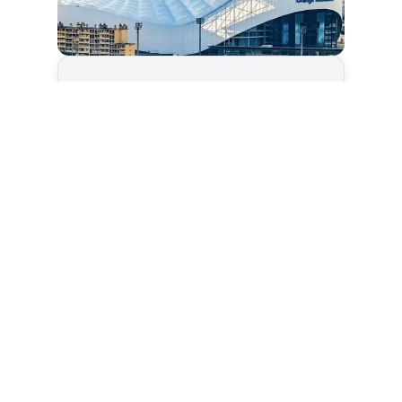
Cet article est
réservé aux abonnés
S'abonner
Vous avez déjà un compte ?
Connectez-vous.