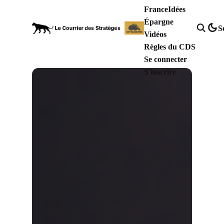
France
Idées
Épargne
S
Vidéos
Règles du CDS
Se connecter
S'inscrire