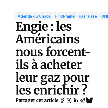
Agenda du Chaos
Fil Ukraine
gaz russe
GNL
Engie : les
Américains
nous forcent-
ils à acheter
leur gaz pour
les enrichir ?
Partager cet article