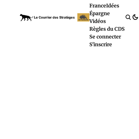
France
Idées
Épargne
Vidéos
Règles du CDS
Se connecter
S'inscrire