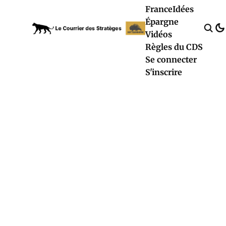
France
Idées
Épargne
Vidéos
Règles du CDS
Se connecter
S'inscrire