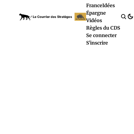
France
Idées
Épargne
Vidéos
Règles du CDS
Se connecter
S'inscrire