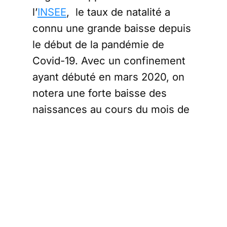
l’
INSEE
, le taux de natalité a
connu une grande baisse depuis
le début de la pandémie de
Covid-19. Avec un confinement
ayant débuté en mars 2020, on
notera une forte baisse des
naissances au cours du mois de
décembre de l’année 2020. Les
chiffres sont sans équivoque et
indiquent 7% de naissances en
moins par rapport à l’année
précédente. Mais cela
s’accentue et s’étend jusqu’en
janvier 2021 avec une baisse de