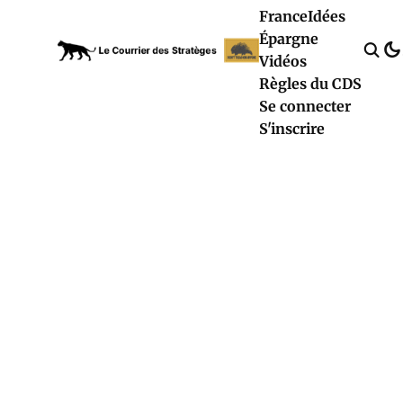
France
Idées
Épargne
Vidéos
Règles du CDS
Se connecter
S'inscrire