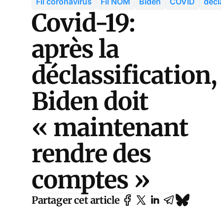
Fil coronavirus
Fil NOM
Biden
COVID
décl
Covid-19:
après la
déclassification,
Biden doit
« maintenant
rendre des
comptes »
Partager cet article