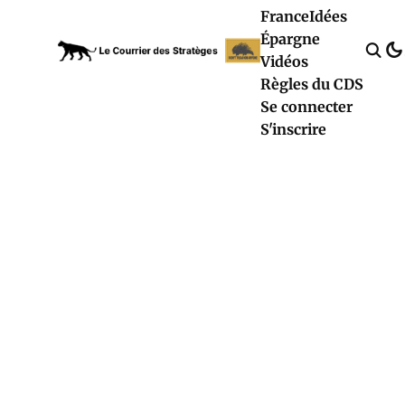
France
Idées
Épargne
Vidéos
Règles du CDS
Se connecter
S'inscrire