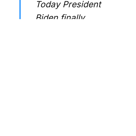
Today President
Biden finally
signed my bill to
declassify what
the government
knows about
Covid origins. Let
the people see for
themselves!
https://t.co/wHjatKzWKe