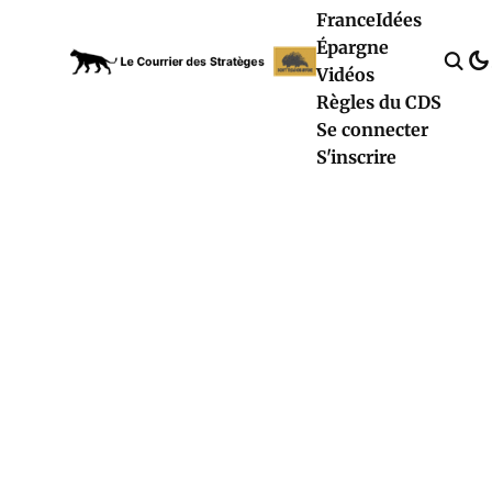
France
Idées
Épargne
Vidéos
Règles du CDS
Se connecter
S'inscrire