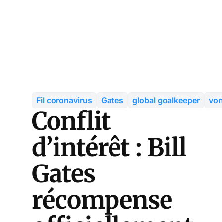
Fil coronavirus
Gates
global goalkeeper
von
Conflit
d’intérêt : Bill
Gates
récompense