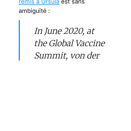
remis à Ursula
est sans
ambiguïté :
In June 2020, at
the Global Vaccine
Summit, von der
Leyen also
announced a new
European
Commission’s
contribution of
€300 million to