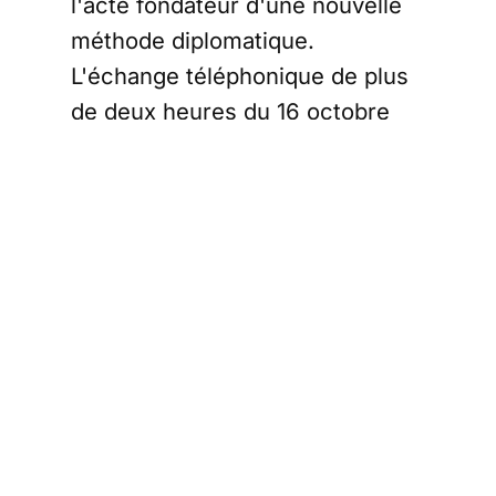
l'acte fondateur d'une nouvelle
méthode diplomatique.
L'échange téléphonique de plus
de deux heures du 16 octobre
n'était pas une simple
conversation, mais
l'aboutissement de cette
séquence : la mise en œuvre
d'une diplomatie du levier,
bilatérale et brutale, qui
redessine l'architecture de
sécurité européenne en excluant
délibérément ses principaux
acteurs. Cette synthèse retrace