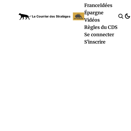
France
Idées
Épargne
Vidéos
Règles du CDS
Se connecter
S'inscrire