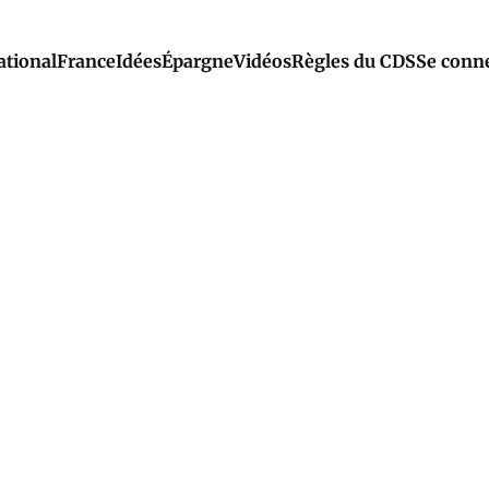
ational
France
Idées
Épargne
Vidéos
Règles du CDS
Se conn