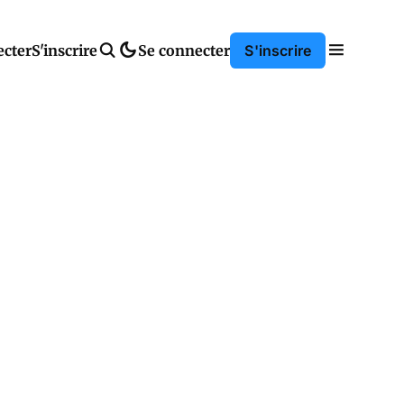
ecter
S'inscrire
Se connecter
S'inscrire