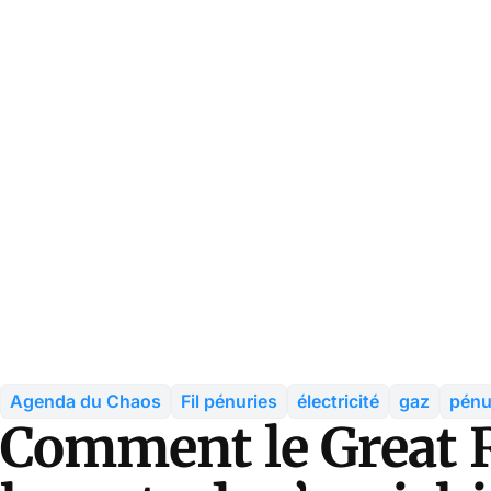
Agenda du Chaos
Fil pénuries
électricité
gaz
pénu
Comment le Great R