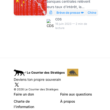
banques centrales relèvent
niveau d’angoisse ?
leurs taux d’intérêt, la
par Modeste
réduction des taux chinois
Brève de presse 📯
Chine
peut sembler paradoxale.
Schwartz
CDS
Décryptage.
16 juin 2023 — 2 min de
lecture
Deviens ton propre souverain
© 2026 Le Courrier des Stratèges
Faire un don
Foire aux questions
Charte de
À propos
l’information