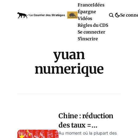
France
Idées
Épargne
Se conn
Vidéos
Règles du CDS
Se connecter
S'inscrire
yuan
numerique
Chine : réduction
des taux =
croissance du
Au moment où la plupart des