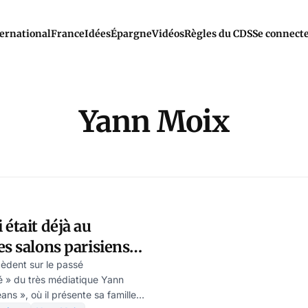
ernational
France
Idées
Épargne
Vidéos
Règles du CDS
Se connect
Yann Moix
 était déjà au
es salons parisiens?
Weizmann
cèdent sur le passé
é » du très médiatique Yann
ns », où il présente sa famille