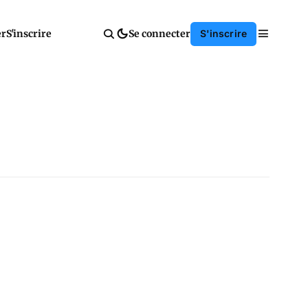
er
S'inscrire
Se connecter
S'inscrire