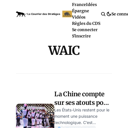
France
Idées
Épargne
Se conn
Vidéos
Règles du CDS
Se connecter
S'inscrire
WAIC
La Chine compte
sur ses atouts pour
briser le
Les États-Unis restent pour le
moment une puissance
confinement
technologique. C’est