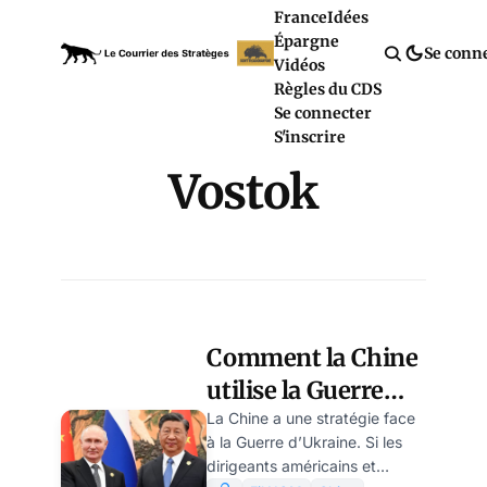
France
Idées
Épargne
Se conn
Vidéos
Règles du CDS
Se connecter
S'inscrire
Vostok
Comment la Chine
utilise la Guerre
d’Ukraine pour
La Chine a une stratégie face
à la Guerre d’Ukraine. Si les
affaiblir la
dirigeants américains et