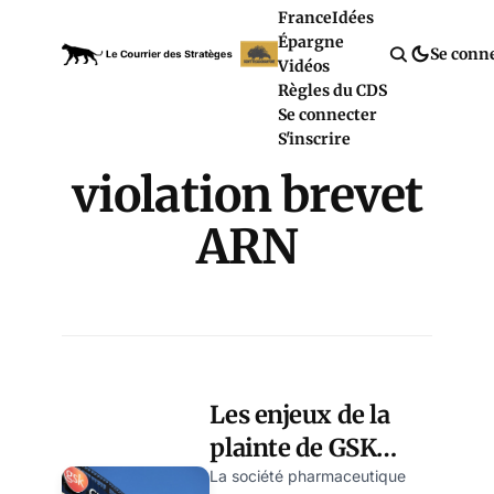
France
Idées
Épargne
Se conn
Vidéos
Règles du CDS
Se connecter
S'inscrire
violation brevet
ARN
Les enjeux de la
plainte de GSK
contre Moderna
La société pharmaceutique