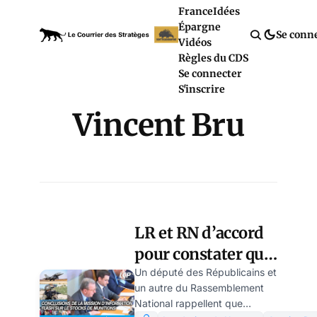
France
Idées
Épargne
Se conn
Vidéos
Règles du CDS
Se connecter
S'inscrire
Vincent Bru
LR et RN d’accord
pour constater que
l’armée française
Un député des Républicains et
un autre du Rassemblement
est à court de
National rappellent que