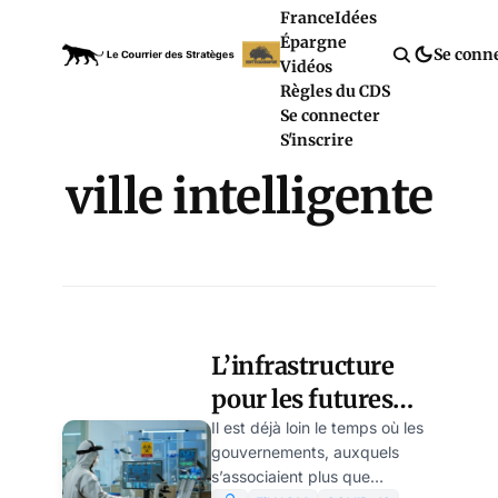
France
Idées
Épargne
Se conn
Vidéos
Règles du CDS
Se connecter
S'inscrire
ville intelligente
L’infrastructure
pour les futures
pandémies est en
Il est déjà loin le temps où les
gouvernements, auxquels
cours de création,
s’associaient plus que