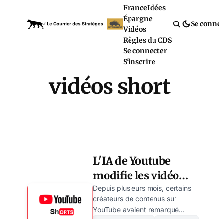
France
Idées
Épargne
Se conn
Vidéos
Règles du CDS
Se connecter
S'inscrire
vidéos short
L'IA de Youtube
modifie les vidéos
à l’insu des
Depuis plusieurs mois, certains
créateurs de contenus sur
créateurs
YouTube avaient remarqué