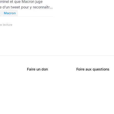
iminel et que Macron juge
e d’un tweet pour y reconnaître
leurs », il faut se demander de

Macron
s
é, je condamne l’acte de
e lecture
 au Palais de Tokyo. S’en
est attenter à nos valeurs. En
s libre et le respect de la
nti.
Faire un don
Foire aux questions