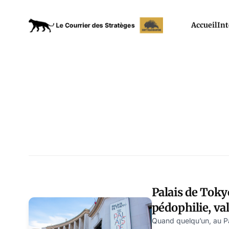
Accueil
Int
Palais de Toky
pédophilie, v
par Modeste S
Quand quelqu’un, au Pa