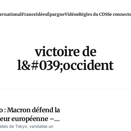
ernational
France
Idées
Épargne
Vidéos
Règles du CDS
Se connect
victoire de
l&#039;occident
o : Macron défend la
aleur européenne –
chwartz
lais de Tokyo, vandalise un