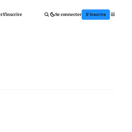
er
S'inscrire
Se connecter
S'inscrire