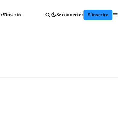
er
S'inscrire
Se connecter
S'inscrire