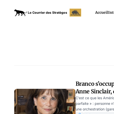
Accueil
Int
Branco s’occup
Anne Sinclair,
Modeste Schw
C’est ce que les Améri
parfaite » : personne n’
une orchestration (gare