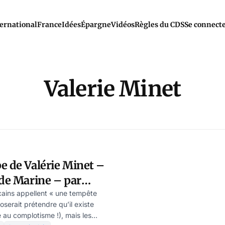
ernational
France
Idées
Épargne
Vidéos
Règles du CDS
Se connect
Valerie Minet
e de Valérie Minet –
 de Marine – par
artz
cains appellent « une tempête
oserait prétendre qu’il existe
 au complotisme !), mais les