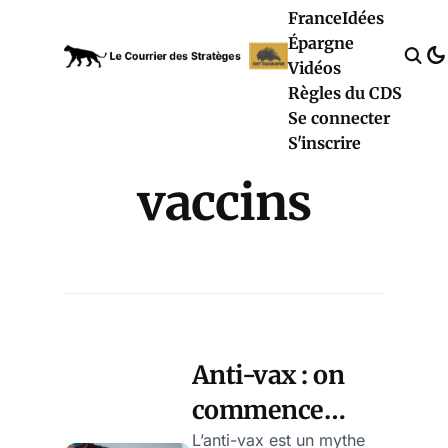
France
Idées
Épargne
Vidéos
Règles du CDS
Se connecter
S'inscrire
vaccins
Anti-vax : on
commence
enfin à savoir
L’anti-vax est un mythe