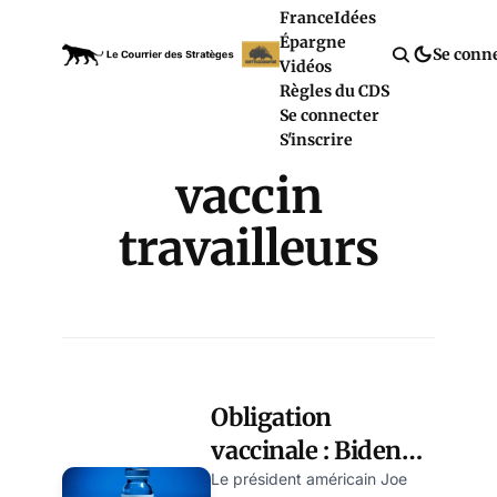
France
Idées
Épargne
Se conn
Vidéos
Règles du CDS
Se connecter
S'inscrire
vaccin
travailleurs
Obligation
vaccinale : Biden
veut forcer la main
Le président américain Joe