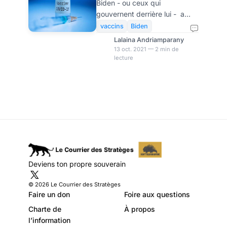
Biden - ou ceux qui
aux entreprises de
gouvernent derrière lui - a
plus de 100 salariés
présenté une proposition de
vaccins
Biden
norme temporaire d’urgence
Lalaina Andriamparany
qui concerne l'obligation
13 oct. 2021 — 2 min de
lecture
vaccinale dans les entreprises
comptant 100 employés ou
plus. Si le décret fédéral en
question est approuvé, il
obligera les salariés travaillant
dans des structures de plus
de 99 personnes à se faire
vacciner ou à subir des tests
réguliers. Mardi dernier, le
ministère du travail a soumis le
Deviens ton propre souverain
texte à la Maison-Blanche. il
est est déjà sujet à
© 2026 Le Courrier des Stratèges
Faire un don
Foire aux questions
Charte de
À propos
l’information