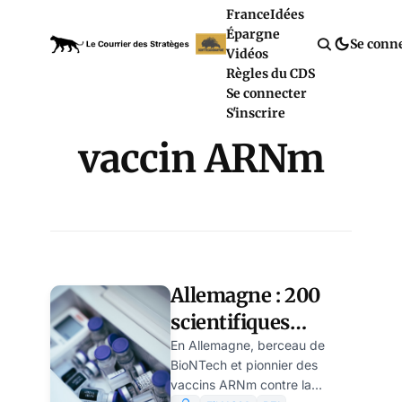
France
Idées
Épargne
Se conn
Vidéos
Règles du CDS
Se connecter
S'inscrire
vaccin ARNm
Allemagne : 200
scientifiques
exigent un
En Allemagne, berceau de
BioNTech et pionnier des
moratoire sur les
vaccins ARNm contre la